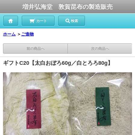
増井弘海堂 敦賀昆布の製造販売
カート
検索
ホーム
＞
ご進物
前の商品へ
次の商品へ
ギフトC20【太白おぼろ60g／白とろろ80g】