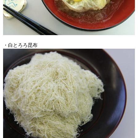
・白とろろ昆布