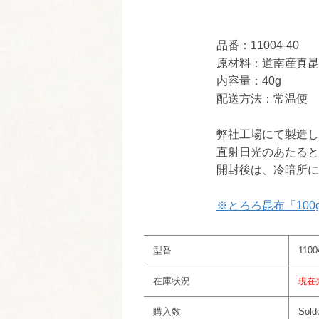
品番：11004-40
原材料：道南産真昆
内容量：40g
配送方法：常温便
弊社工場にて製造し
直射日光のあたると
開封後は、冷暗所に
※とろろ昆布「100g 
型番
1100
在庫状況
現在
購入数
Sold