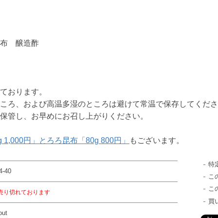
布 醸造酢
ております。
ころ、および高温多湿のところは避けて常温で保存してくださ
保管し、お早めにお召し上がりください。
1,000円」
とろろ昆布「80g 800円」
もございます。
特
4-40
こ
こ
売り切れております
買
out