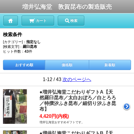
増井弘海堂 敦賀昆布の製造販売
カート
検索
検索条件
[カテゴリー]：
指定なし
[検索文字]：
羅臼昆布
ヒット件数：
43
件
おすすめ順
価格順
新着順
1-12 / 43
次のページへ
●増井弘海堂こだわりギフトA【天
然羅臼昆布／太白おぼろ／白とろろ
／特撰汐ふき昆布／細切り汐ふき昆
布】
4,420円(内税)
増井弘海堂おすすめギフトです。
●増井弘海堂こだわりギフトB【天