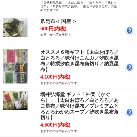
「天然利尻昆布」「太白おぼろ」「白とろろ」「味付け
昆布」「角切り汐吹き昆布」「細切り汐吹き昆布」の詰
め合わせです。
爪昆布＜ 国産 ＞
600円(内税)
肉厚で食べ応え抜群！
オススメ６種ギフト【太白おぼろ／
白とろろ／味付けこんぶ／汐吹き昆
布／特撰汐吹き昆布角切り／納豆昆
布】
4,100円(内税)
おすすめの詰め合わせです。
増井弘海堂 ギフト「神楽（かぐ
ら）」【太白おぼろ／白とろろ／あ
ご昆布／味付け昆布／プレミアムと
ろとろわかめスープ／汐吹き昆布角
切り】
4,500円(内税)
おすすめの詰め合わせです。