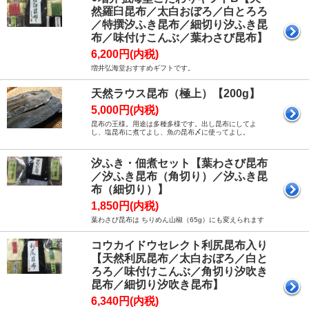
然羅臼昆布／太白おぼろ／白とろろ
／特撰汐ふき昆布／細切り汐ふき昆
布／味付けこんぶ／葉わさび昆布】
6,200円(内税)
増井弘海堂おすすめギフトです。
天然ラウス昆布（極上）【200g】
5,000円(内税)
昆布の王様。用途は多種多様です。出し昆布にしてよ
し、塩昆布に煮てよし、魚の昆布〆に使ってよし。
汐ふき・佃煮セット【葉わさび昆布
／汐ふき昆布（角切り）／汐ふき昆
布（細切り）】
1,850円(内税)
葉わさび昆布は ちりめん山椒（65g）にも変えられます
コウカイドウセレクト利尻昆布入り
【天然利尻昆布／太白おぼろ／白と
ろろ／味付けこんぶ／角切り汐吹き
昆布／細切り汐吹き昆布】
6,340円(内税)